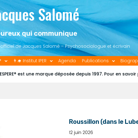
acques Salomé
ureux qui communique
e officiel de Jacques Salomé – Psychosociologue et écrivain
®
👨‍🎓 Institut IPER
Agenda
Publications
Biograp
ESPERE® est une marque déposée depuis 1997. Pour en savoir
Roussillon (dans le Lub
12 juin 2026