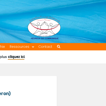
hie
Ressources
Contact
 plus
cliquez ici
.
eron)