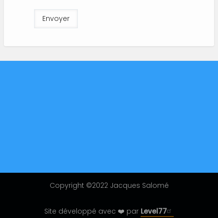
S'inscrire à l'édito
Contact
Mentions légales
Charte de données personnelles
Copyright ©2022 Jacques Salomé
Site développé avec ❤️ par
Level77