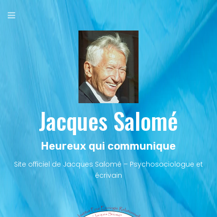
Aller
au
contenu
principal
Jacques Salomé
Heureux qui communique
Site officiel de Jacques Salomé – Psychosociologue et
écrivain