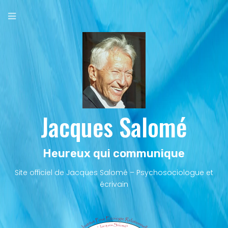
Aller
au
contenu
principal
Jacques Salomé
Heureux qui communique
Site officiel de Jacques Salomé – Psychosociologue et
écrivain