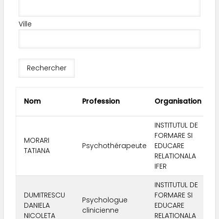
Ville
Co
Nom
Profession
Organisation
po
INSTITUTUL DE
FORMARE SI
MORARI
Psychothérapeute
EDUCARE
01
TATIANA
RELATIONALA
IFER
INSTITUTUL DE
DUMITRESCU
FORMARE SI
Psychologue
DANIELA
EDUCARE
01
clinicienne
NICOLETA
RELATIONALA