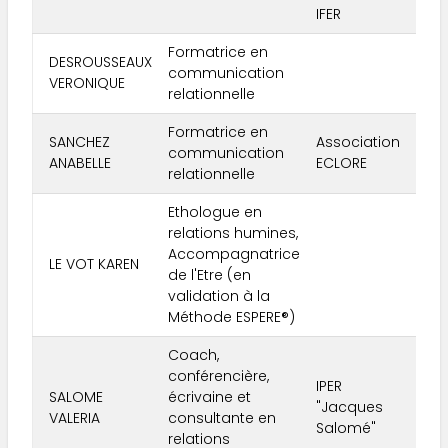
IFER
Formatrice en
DESROUSSEAUX
communication
59
VERONIQUE
relationnelle
Formatrice en
SANCHEZ
Association
communication
83
ANABELLE
ECLORE
relationnelle
Ethologue en
relations humines,
Accompagnatrice
LE VOT KAREN
83
de l'Etre (en
validation à la
Méthode ESPERE®)
Coach,
conférencière,
IPER
SALOME
écrivaine et
"Jacques
84
VALERIA
consultante en
Salomé"
relations