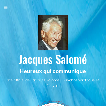
Aller
au
contenu
principal
Jacques Salomé
Heureux qui communique
Site officiel de Jacques Salomé – Psychosociologue et
écrivain