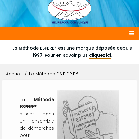
Main
La Méthode ESPERE® est une marque déposée depuis
1997. Pour en savoir plus
cliquez ici
.
navigation
Accueil
La Méthode E.S.P.E.R.E.®
Fil
d'Ariane
La
Méthode
ESPERE®
s’inscrit dans
un ensemble
de démarches
pour