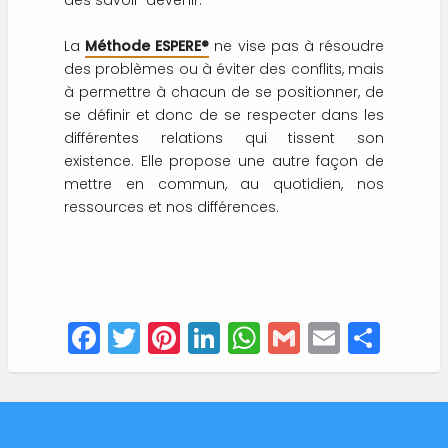
des savoir-devenir.
La
Méthode ESPERE®
ne vise pas à résoudre
des problèmes ou à éviter des conflits, mais
à permettre à chacun de se positionner, de
se définir et donc de se respecter dans les
différentes relations qui tissent son
existence. Elle propose une autre façon de
mettre en commun, au quotidien, nos
ressources et nos différences.
F
T
Pi
Li
W
G
E
S
a
w
nt
n
h
m
m
h
c
it
er
k
a
ai
ai
a
e
te
e
e
ts
l
l
re