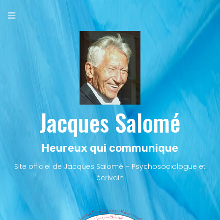
Aller
au
contenu
principal
Jacques Salomé
Heureux qui communique
Site officiel de Jacques Salomé – Psychosociologue et
écrivain