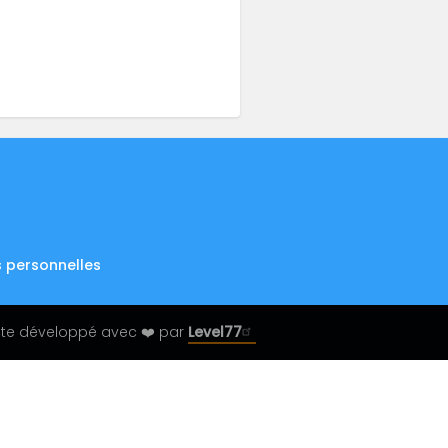
 personnelles
ite développé avec ❤️ par
Level77