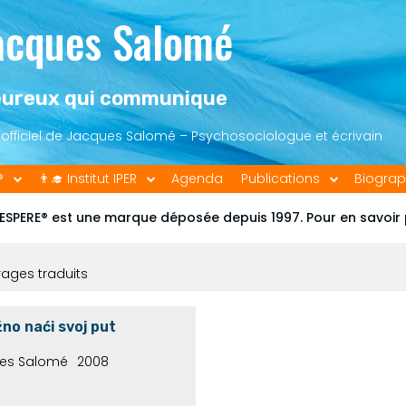
acques Salomé
ureux qui communique
e officiel de Jacques Salomé – Psychosociologue et écrivain
®
👨‍🎓 Institut IPER
Agenda
Publications
Biograp
ESPERE® est une marque déposée depuis 1997. Pour en savoir
rages traduits
no naći svoj put
es Salomé
2008