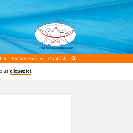
hie
Ressources
Contact
 plus
cliquez ici
.