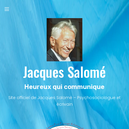
Aller
au
contenu
principal
Jacques Salomé
Heureux qui communique
Site officiel de Jacques Salomé – Psychosociologue et
écrivain