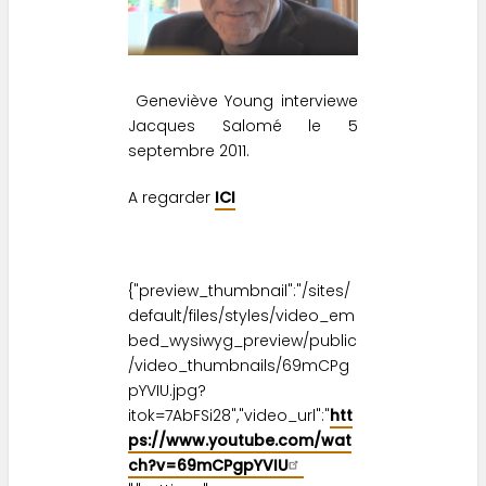
Geneviève Young interviewe
Jacques Salomé le 5
septembre 2011.
A regarder
ICI
{"preview_thumbnail":"/sites/
default/files/styles/video_em
bed_wysiwyg_preview/public
/video_thumbnails/69mCPg
pYVIU.jpg?
itok=7AbFSi28","video_url":"
htt
ps://www.youtube.com/wat
ch?v=69mCPgpYVIU