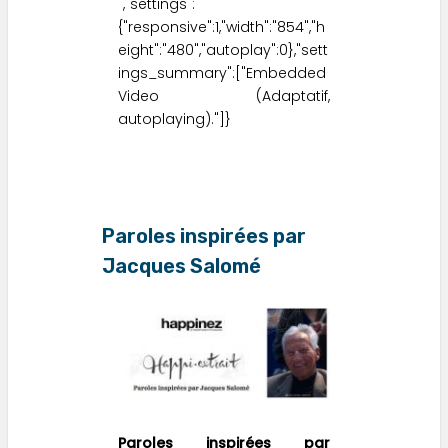
","settings":
{"responsive":1,"width":"854","h
eight":"480","autoplay":0},"sett
ings_summary":["Embedded
Video (Adaptatif,
autoplaying)."]}
Paroles inspirées par
Jacques Salomé
Paroles inspirées par