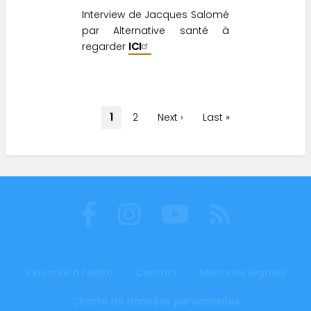
Interview de Jacques Salomé
par Alternative santé à
regarder
ICI
Pagination
Page
1
Page
2
Page
Next ›
Dernière
Last »
courante
suivante
page
S'inscrire à l'édito
Contact
Mentions légales
Footer
menu
Charte de données personnelles