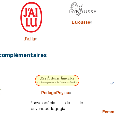
Larousse
J'ai lu
 complémentaires
PedagoPsy.eu
Encyclopédie de la
psychopédagogie
Femme