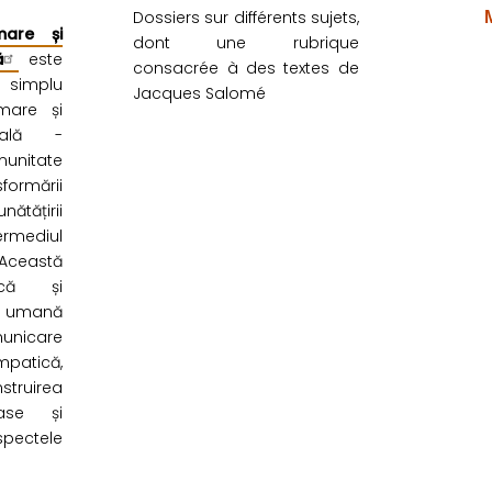
Dossiers sur différents sujets,
mare și
dont une rubrique
ă
este
consacrée à des textes de
 simplu
Jacques Salomé
rmare și
nală -
nitate
ormării
ătățirii
ermediul
Această
ică și
mană
unicare
patică,
struirea
oase și
spectele