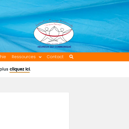
hie
Ressources
Contact
 plus
cliquez ici
.