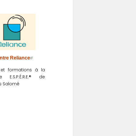
ntre Reliance
 et formations à la
e E.S.P.È.R.E.® de
s Salomé