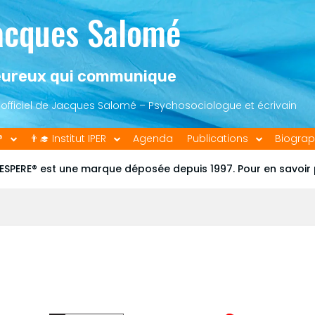
acques Salomé
ureux qui communique
e officiel de Jacques Salomé – Psychosociologue et écrivain
®
👨‍🎓 Institut IPER
Agenda
Publications
Biograp
ESPERE® est une marque déposée depuis 1997. Pour en savoir