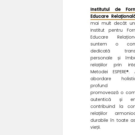
Institutul de For
Educare Relațional
mai mult decât un
Institut pentru Fo
Educare Relațio
suntem o comu
dedicată transf
personale și îmbun
relațiilor prin int
Metodei ESPERE®. 
abordare holist
profund u
promovează o com
autentică și em
contribuind la con
relațiilor armoni
durabile în toate a
vieții.