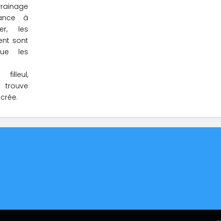
ainage
stance à
r, les
sent sont
que les
filleul,
 trouve
 crée.
édito
Contact
Mentions légales
Charte de données