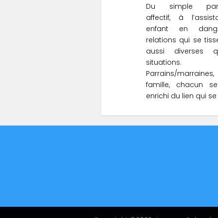
Du simple parr
affectif, à l’assi
enfant en dange
relations qui se tis
aussi diverses 
situations.
Parrains/marraines, 
famille, chacun se
enrichi du lien qui se
S'inscrire à l'