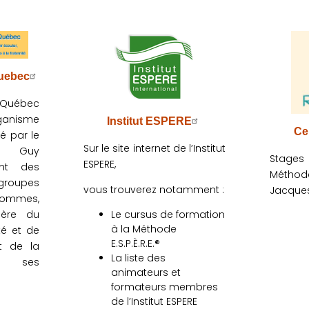
uebec
 Québec
ganisme
Institut ESPERE
Ce
éé par le
Sur le site internet de l’Institut
e Guy
Stages
ESPERE,
ant des
Méthod
groupes
vous trouverez notamment :
Jacque
hommes,
Le cursus de formation
ière du
à la Méthode
té et de
E.S.P.È.R.E.®
t de la
La liste des
de ses
animateurs et
formateurs membres
de l’Institut ESPERE