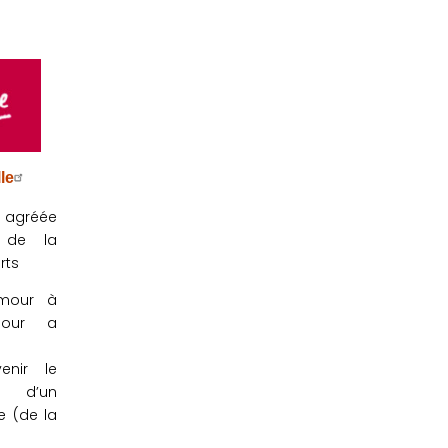
le
 - agréée
e de la
rts
amour à
mour a
enir le
e d’un
e (de la