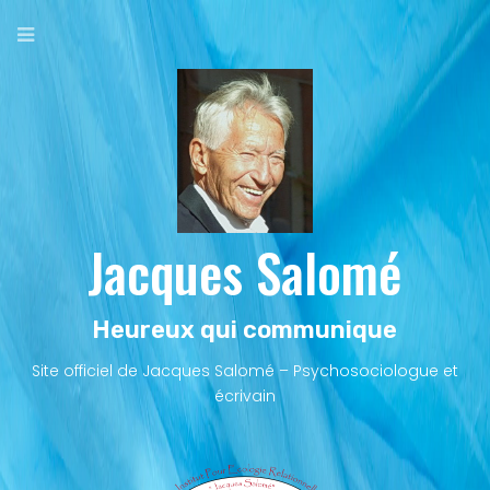
Aller
au
contenu
principal
Jacques Salomé
Heureux qui communique
Site officiel de Jacques Salomé – Psychosociologue et
écrivain