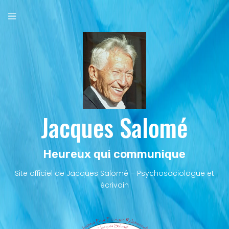
Aller
au
contenu
principal
Jacques Salomé
Heureux qui communique
Site officiel de Jacques Salomé – Psychosociologue et
écrivain