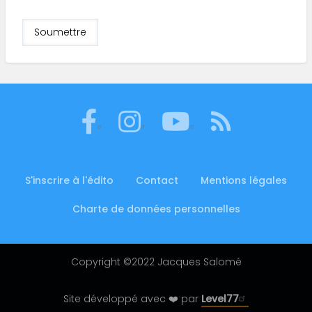
S'inscrire à l'édito
Contact
Mentions légales
Footer
menu
Charte de données personnelles
Copyright ©2022 Jacques Salomé
Site développé avec ❤️ par
Level77