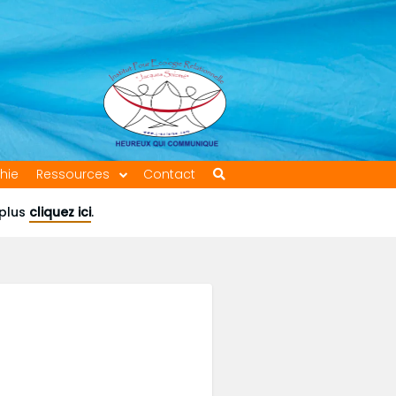
hie
Ressources
Contact
 plus
cliquez ici
.