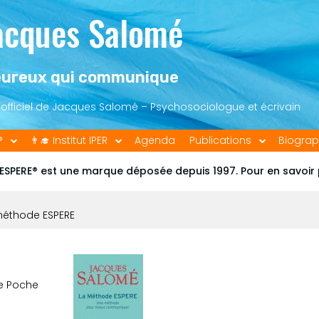
acques Salomé
ureux qui communique
e officiel de Jacques Salomé – Psychosociologue et écrivain
®
👨‍🎓 Institut IPER
Agenda
Publications
Biograp
ESPERE® est une marque déposée depuis 1997. Pour en savoir
éthode ESPERE
de Poche