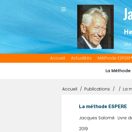
Aller
J
au
contenu
principal
He
Sit
Accueil
Actualités
Méthode ESPERE
Main
navigation
La Méthode 
Accueil
Publications
La m
Fil
d'Ariane
La méthode ESPERE
Jacques Salomé
Livre 
2019