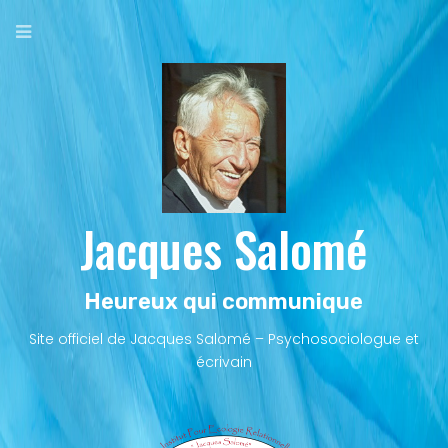
Aller
au
contenu
principal
Jacques Salomé
Heureux qui communique
Site officiel de Jacques Salomé – Psychosociologue et
écrivain