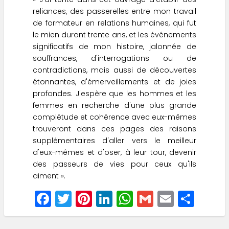
reliances, des passerelles entre mon travail
de formateur en relations humaines, qui fut
le mien durant trente ans, et les événements
significatifs de mon histoire, jalonnée de
souffrances, d'interrogations ou de
contradictions, mais aussi de découvertes
étonnantes, d'émerveillements et de joies
profondes. J'espère que les hommes et les
femmes en recherche d'une plus grande
complétude et cohérence avec eux-mêmes
trouveront dans ces pages des raisons
supplémentaires d'aller vers le meilleur
d'eux-mêmes et d'oser, à leur tour, devenir
des passeurs de vies pour ceux qu'ils
aiment ».
F
T
Pi
Li
W
G
E
S
a
w
nt
n
h
m
m
h