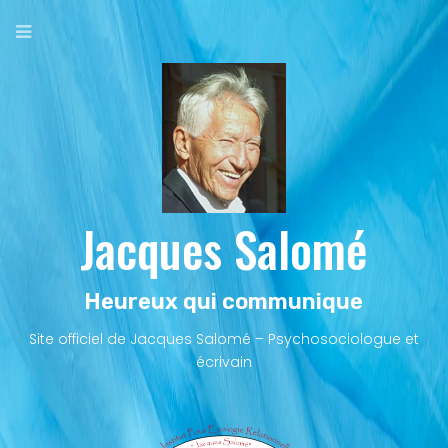
Aller
au
contenu
principal
Jacques Salomé
Heureux qui communique
Site officiel de Jacques Salomé – Psychosociologue et
écrivain