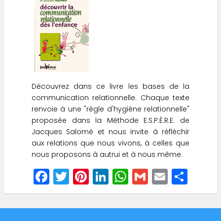
Découvrez dans ce livre les bases de la
communication relationnelle. Chaque texte
renvoie à une "règle d'hygiène relationnelle"
proposée dans la Méthode E.S.P.È.R.E. de
Jacques Salomé et nous invite à réfléchir
aux relations que nous vivons, à celles que
nous proposons à autrui et à nous même.
F
T
Pi
Li
W
G
E
S
a
w
nt
n
h
m
m
h
c
it
er
k
a
ai
ai
a