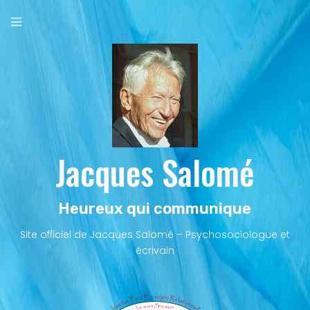
Aller
au
contenu
principal
Jacques Salomé
Heureux qui communique
Site officiel de Jacques Salomé – Psychosociologue et
écrivain