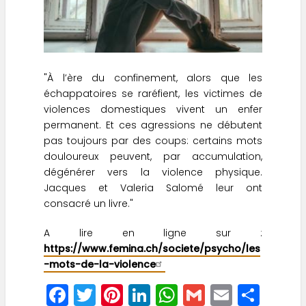
"À l’ère du confinement, alors que les
échappatoires se raréfient, les victimes de
violences domestiques vivent un enfer
permanent. Et ces agressions ne débutent
pas toujours par des coups: certains mots
douloureux peuvent, par accumulation,
dégénérer vers la violence physique.
Jacques et Valeria Salomé leur ont
consacré un livre."
A lire en ligne sur :
https://www.femina.ch/societe/psycho/les
-mots-de-la-violence
F
T
Pi
Li
W
G
E
S