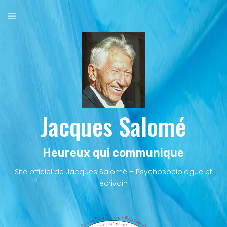
Aller
au
contenu
principal
Jacques Salomé
Heureux qui communique
Site officiel de Jacques Salomé – Psychosociologue et
écrivain