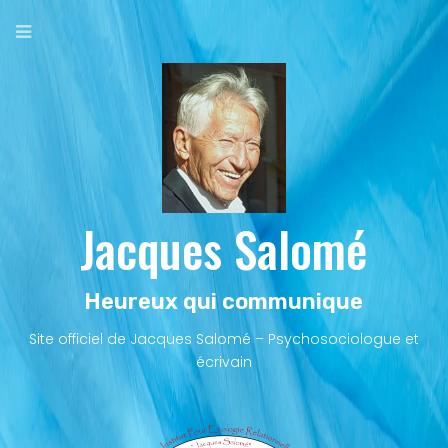
Aller
au
contenu
principal
Jacques Salomé
Heureux qui communique
Site officiel de Jacques Salomé – Psychosociologue et
écrivain